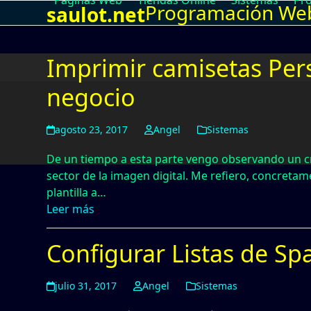
Paginas Web
Tiendas Online
Sistemas
Pr
Programación Web,
Skip
saulot.net
to
content
Imprimir camisetas Per
negocio
agosto 23, 2017
Angel
Sistemas
De un tiempo a esta parte vengo observando un cre
sector de la imagen digital. Me refiero, concreta
plantilla a…
Leer más
Configurar Listas de Sp
julio 31, 2017
Angel
Sistemas