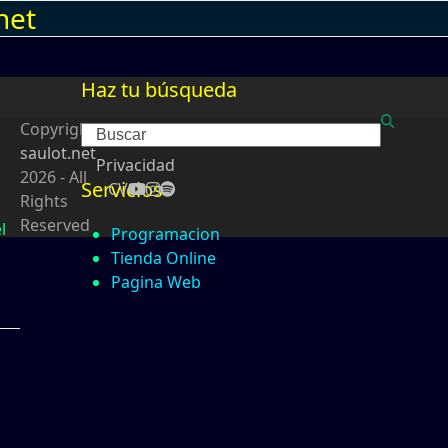
net
Haz tu búsqueda
Copyright
Search
saulot.net
Privacidad
2026 - All
Servicios
CV
Rights
Reserved
l
Programacion
Tienda Online
Pagina Web