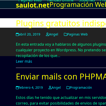
Paginas Web
Tiendas Online
Sistemas
Pr
Programación Web,
Skip
saulot.net
to
content
Plugins gratuitos indi
abril 20, 2019
Angel
Paginas Web
En esta entrada voy a hablaros de algunos plugins
cualquier proyecto en Wordpress. No pretendo se
recopilación de los que…
Leer más
Enviar mails con PHPMA
febrero 4, 2019
Angel
Programación
Estos días he tenido que actualizar en mis servidor
correo, para evitar posibilidades de envios de spa