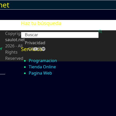
net
Haz tu búsqueda
Copyright
Search
saulot.net
Privacidad
2026 - All
er
Servicios
CV
Rights
Reserved
Programacion
Tienda Online
Pagina Web