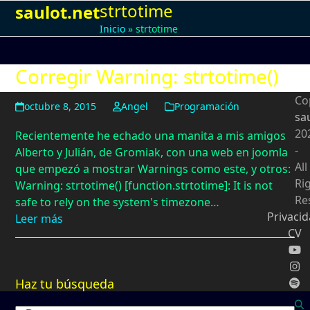
strtotime
Open
Close
Skip
saulot.net
to
Inicio
»
strtotime
mobile
mobile
content
menu
menu
Corregir Warning: strtotime()
Co
octubre 8, 2015
Angel
Programación
sa
20
Recientemente he echado una manita a mis amigos
-
Alberto y Julián, de Gromiak, con una web en joomla
All
que empezó a mostrar Warnings como este, y otros:
Ri
Warning: strtotime() [function.strtotime]: It is not
Re
safe to rely on the system's timezone…
Privaci
Leer más
CV
Haz tu búsqueda