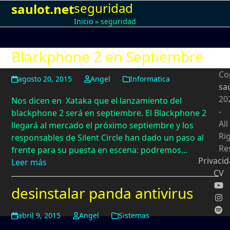
seguridad
Open
Close
Skip
saulot.net
to
Inicio
»
seguridad
mobile
mobile
content
menu
menu
Blackphone 2 en Septiembre
Co
agosto 20, 2015
Angel
Informatica
sa
20
Nos dicen en Xataka que el lanzamiento del
-
blackphone 2 será en septiembre. El Blackphone 2
All
llegará al mercado el próximo septiembre y los
Ri
responsables de Silent Circle han dado un paso al
Re
frente para su puesta en escena: podremos…
Privaci
Leer más
CV
desinstalar panda antivirus
abril 9, 2015
Angel
Sistemas