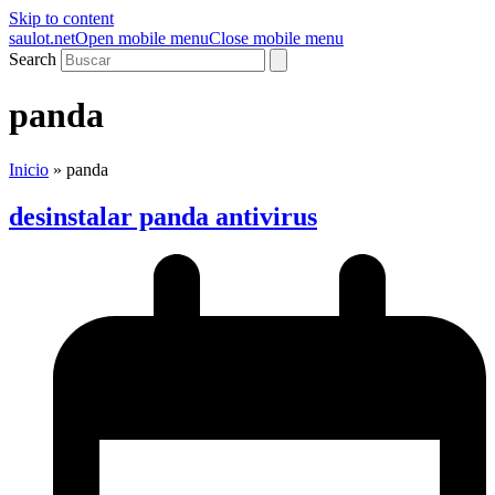
Skip to content
saulot.net
Open mobile menu
Close mobile menu
Search
panda
Inicio
»
panda
desinstalar panda antivirus