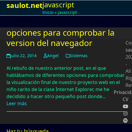
javascript
Open
Close
Skip
saulot.net
to
Inicio
»
javascript
mobile
mobile
content
menu
menu
opciones para comprobar la
version del navegador
Co
sa
julio 22, 2014
Angel
Sistemas
20
-
Al rebufo de nuestro anterior post, en el que
All
hablábamos de diferentes opciones para comprobar
Ri
la visualización final de nuestro proyecto web en el
Re
niño rarito de la clase Internet Explorer, me he
Privaci
decidido a hacer otro pequeño post donde…
CV
Leer más
Haz tu búsqueda