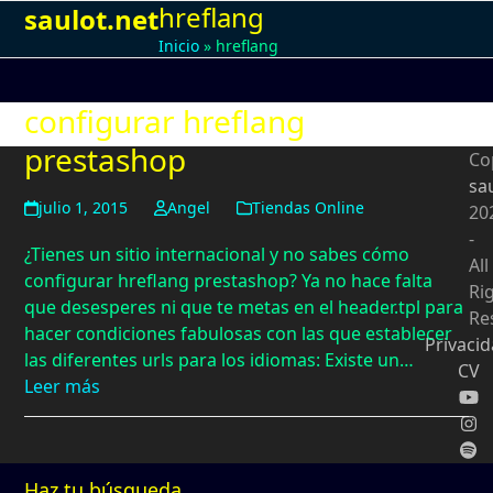
hreflang
Open
Close
Skip
saulot.net
to
Inicio
»
hreflang
mobile
mobile
content
menu
menu
configurar hreflang
prestashop
Co
sa
julio 1, 2015
Angel
Tiendas Online
20
-
¿Tienes un sitio internacional y no sabes cómo
All
configurar hreflang prestashop? Ya no hace falta
Ri
que desesperes ni que te metas en el header.tpl para
Re
hacer condiciones fabulosas con las que establecer
Privaci
las diferentes urls para los idiomas: Existe un…
CV
Leer más
Haz tu búsqueda