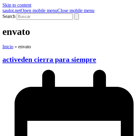
Skip to content
saulot.net
Open mobile menu
Close mobile menu
Search
envato
Inicio
»
envato
activeden cierra para siempre