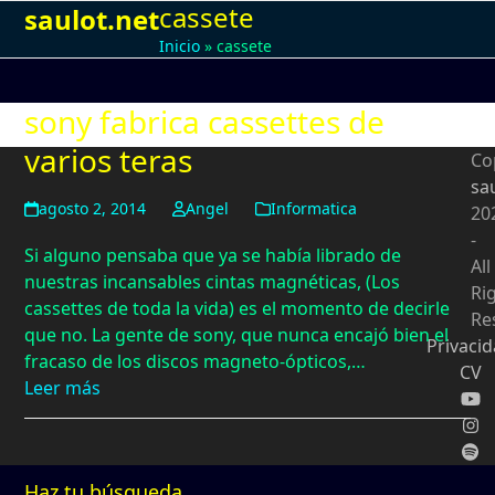
cassete
Open
Close
Skip
saulot.net
to
Inicio
»
cassete
mobile
mobile
content
menu
menu
sony fabrica cassettes de
varios teras
Co
sa
agosto 2, 2014
Angel
Informatica
20
-
Si alguno pensaba que ya se había librado de
All
nuestras incansables cintas magnéticas, (Los
Ri
cassettes de toda la vida) es el momento de decirle
Re
que no. La gente de sony, que nunca encajó bien el
Privaci
fracaso de los discos magneto-ópticos,…
CV
Leer más
Haz tu búsqueda