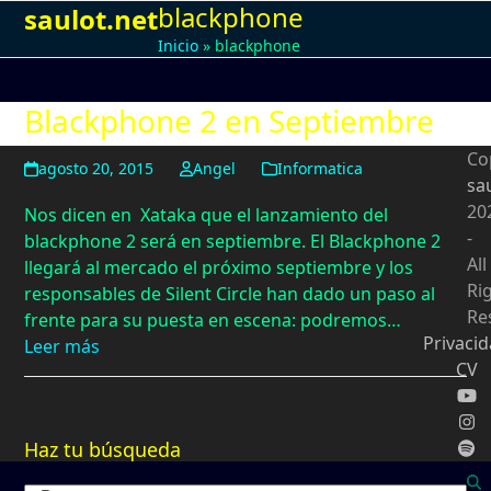
blackphone
Open
Close
Skip
saulot.net
to
Inicio
»
blackphone
mobile
mobile
content
menu
menu
Blackphone 2 en Septiembre
Co
agosto 20, 2015
Angel
Informatica
sa
20
Nos dicen en Xataka que el lanzamiento del
-
blackphone 2 será en septiembre. El Blackphone 2
All
llegará al mercado el próximo septiembre y los
Ri
responsables de Silent Circle han dado un paso al
Re
frente para su puesta en escena: podremos…
Privaci
Leer más
CV
Haz tu búsqueda