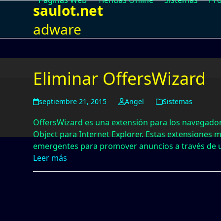
Paginas Web
Tiendas Online
Sistemas
Pr
Skip
saulot.net
to
adware
content
Eliminar OffersWizard
septiembre 21, 2015
Angel
Sistemas
OffersWizard es una extensión para los navegador
Object para Internet Explorer. Estas extensiones 
emergentes para promover anuncios a través de 
Leer más