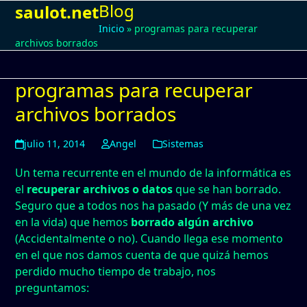
Blog
Open
Close
Skip
saulot.net
to
Inicio
»
programas para recuperar
mobile
mobile
content
archivos borrados
menu
menu
programas para recuperar
archivos borrados
julio 11, 2014
Angel
Sistemas
Un tema recurrente en el mundo de la informática es
el
recuperar archivos o datos
que se han borrado.
Seguro que a todos nos ha pasado (Y más de una vez
en la vida) que hemos
borrado algún archivo
(Accidentalmente o no). Cuando llega ese momento
en el que nos damos cuenta de que quizá hemos
perdido mucho tiempo de trabajo, nos
preguntamos: