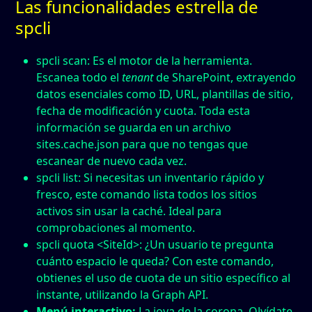
Las funcionalidades estrella de
spcli
spcli scan
: Es el motor de la herramienta.
Escanea todo el
tenant
de SharePoint, extrayendo
datos esenciales como ID, URL, plantillas de sitio,
fecha de modificación y cuota. Toda esta
información se guarda en un archivo
sites.cache.json
para que no tengas que
escanear de nuevo cada vez.
spcli list
: Si necesitas un inventario rápido y
fresco, este comando lista todos los sitios
activos sin usar la caché. Ideal para
comprobaciones al momento.
spcli quota <SiteId>
: ¿Un usuario te pregunta
cuánto espacio le queda? Con este comando,
obtienes el uso de cuota de un sitio específico al
instante, utilizando la Graph API.
Menú interactivo:
La joya de la corona. Olvídate