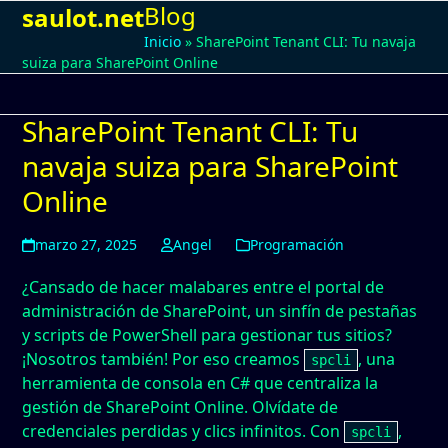
Blog
Open
Close
Skip
saulot.net
to
Inicio
»
SharePoint Tenant CLI: Tu navaja
mobile
mobile
content
suiza para SharePoint Online
menu
menu
SharePoint Tenant CLI: Tu
navaja suiza para SharePoint
Online
marzo 27, 2025
Angel
Programación
¿Cansado de hacer malabares entre el portal de
administración de SharePoint, un sinfín de pestañas
y scripts de PowerShell para gestionar tus sitios?
¡Nosotros también! Por eso creamos
, una
spcli
herramienta de consola en C# que centraliza la
gestión de SharePoint Online. Olvídate de
credenciales perdidas y clics infinitos. Con
,
spcli