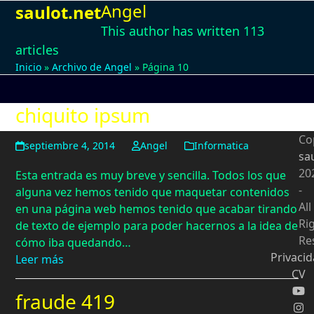
Angel
Open
Close
Skip
saulot.net
to
This author has written 113
mobile
mobile
content
articles
menu
menu
Inicio
»
Archivo de Angel
»
Página 10
chiquito ipsum
Co
septiembre 4, 2014
Angel
Informatica
sa
20
Esta entrada es muy breve y sencilla. Todos los que
-
alguna vez hemos tenido que maquetar contenidos
All
en una página web hemos tenido que acabar tirando
Ri
de texto de ejemplo para poder hacernos a la idea de
Re
cómo iba quedando…
Privaci
Leer más
CV
fraude 419